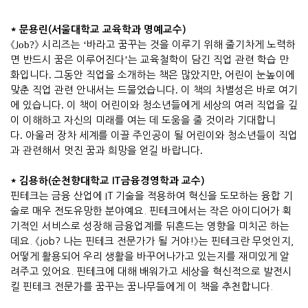
* 문용린(서울대학교 교육학과 명예교수)
《J
ob?
》
시리즈는
‘
바라고 꿈꾸는 것을 이루기 위해 줄기차게 노력하
면 반드시 꿈은 이루어진다
’
는 교육철학이 담긴 직업 관련 학습 만
화입니다
.
그동안 직업을 소개하는 책은 많았지만
,
어린이 눈높이에
맞춘 직업 관련 안내서는 드물었습니다
.
이 책의 차별성은 바로 여기
에 있습니다
.
이 책이 어린이와 청소년들에게 세상의 여러 직업을 깊
이 이해하고 자신의 미래를 여는 데 도움을 줄 것이라 기대합니
다
.
아울러 장차 세계를 이끌 주인공이 될 어린이와 청소년들이 직업
과 관련해서 멋진 꿈과 희망을 얻길 바랍니다
.
*
김용하
(
순천향대학교
IT
금융경영학과 교수
)
핀테크는 금융 산업에
IT
기술을 적용하여 혁신을 도모하는 융합 기
술로 매우 전도유망한 분야예요
.
핀테크에서는 작은 아이디어가 획
기적인 서비스로 성장해 금융업계를 뒤흔드는 영향을 미치곤 하는
데요
.
《
job?
나는 핀테크 전문가가 될 거야
!
》
는 핀테크란 무엇인지
,
어떻게 활용되어 우리 생활을 바꾸어나가고 있는지를 재미있게 알
려주고 있어요
.
핀테크에 대해 배워가고 세상을 혁신적으로 발전시
킬 핀테크 전문가를 꿈꾸는 꿈나무들에게 이 책을 추천합니다
.