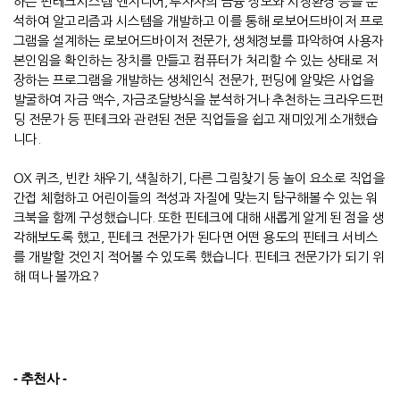
하는 핀테크시스템 엔지니어
,
투자자의 금융 정보와 시장환경 등을 분
석하여 알고리즘과 시스템을 개발하고 이를 통해 로보어드바이저 프로
그램을 설계하는 로보어드바이저 전문가
,
생체정보를 파악하여 사용자
본인임을 확인하는 장치를 만들고 컴퓨터가 처리할 수 있는 상태로 저
장하는 프로그램을 개발하는 생체인식 전문가
,
펀딩에 알맞은 사업을
발굴하여 자금 액수
,
자금조달방식을 분석하거나 추천하는 크라우드펀
딩 전문가 등 핀테크와 관련된 전문 직업들을 쉽고 재미있게 소개했습
니다
.
OX
퀴즈
,
빈칸 채우기
,
색칠하기
,
다른 그림찾기 등 놀이 요소로 직업을
간접 체험하고 어린이들의 적성과 자질에 맞는지 탐구해볼 수 있는 워
크북을 함께 구성했습니다
.
또한 핀테크에 대해 새롭게 알게 된 점을 생
각해보도록 했고
,
핀테크 전문가가 된다면 어떤 용도의 핀테크 서비스
를 개발할 것인지 적어볼 수 있도록 했습니다
.
핀테크 전문가가 되기 위
해 떠나 볼까요
?
- 추천사 -