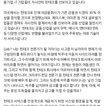
융기업
, IT
기업들이 자사만의 핀테크를 선보이고 있습니다
.
미국에서는 핀테크로 인해 비금융회사가 기존 금융권 시장의
30%
이
상을 잠식할 것으로 전망했는데요
.
페이스북
,
아마존 등 거대 글로벌기
업들은 현재도 자사만의 결제서비스를 선보이며 금융 산업을 발전시키
고 있습니다
.
핀테크는 금융 산업을 넘어 무역
,
에너지
,
엔터테인먼트
등 다양한 산업에도 반향을 불러일으키고 있어 주목받는 미래 기술이
자 서비스입니다
.
《
job?
나는 핀테크 전문가가 될 거야
!
》
는 사고뭉치 남자아이 현재가 야
구방망이를 휘두르다가 놓치는 바람에 석주네 자동차 사이드미러를 망
가트리고
,
그 수리비를 갚기 위해 석주네 아빠의 핀테크 회사에서 아르
바이트를 하면서 벌어지는 이야기입니다
.
현재는 쌍둥이 여동생인 미
래
,
그리고 석주와 함께 핀테크 회사에서 아르바이트를 하면서 핀테크
시스템 엔지니어
,
크라우드펀딩 전문가 등 핀테크 전문가를 만나 핀테
크에 대해 배우게 됩니다
.
그러는 도중에 석주를 따라다니는 낯선 그림
자가 나타나고
,
석주를 납치하여 금고를 열려고 합니다
.
현재
,
미래
,
석
주는 못된 도둑들을 물리치고 금고를 지킬 수 있을까요
?
핀테크 서비스를 안정적으로 제공하기 위한 시스템 환경을 설계
,
개발