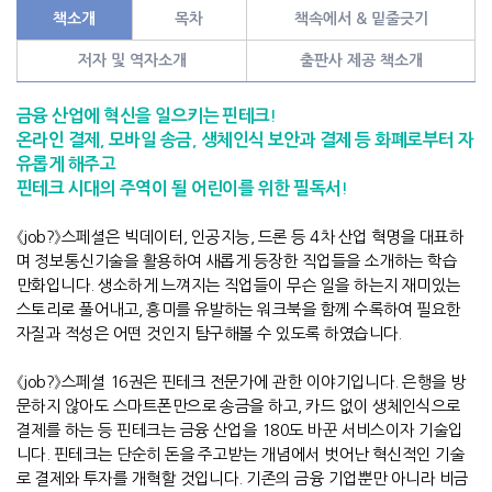
책소개
목차
책속에서 & 밑줄긋기
저자 및 역자소개
출판사 제공 책소개
금융 산업에 혁신을 일으키는 핀테크
!
온라인 결제
모바일 송금
생체인식 보안과 결제 등 화폐로부터 자
,
,
유롭게 해주고
핀테크 시대의 주역이 될 어린이를 위한 필독서
!
《
job?
》
스페셜은 빅데이터
,
인공지능
,
드론 등
4
차 산업 혁명을 대표하
며 정보통신기술을 활용하여 새롭게 등장한 직업들을 소개하는 학습
만화입니다
.
생소하게 느껴지는 직업들이 무슨 일을 하는지 재미있는
스토리로 풀어내고
,
흥미를 유발하는 워크북을 함께 수록하여 필요한
자질과 적성은 어떤 것인지 탐구해볼 수 있도록 하였습니다
.
《
job?
》
스페셜
16
권은 핀테크 전문가에 관한 이야기입니다
.
은행을 방
문하지 않아도 스마트폰만으로 송금을 하고
,
카드 없이 생체인식으로
결제를 하는 등 핀테크는 금융 산업을
180
도 바꾼 서비스이자 기술입
니다
.
핀테크는 단순히 돈을 주고받는 개념에서 벗어난 혁신적인 기술
로 결제와 투자를 개혁할 것입니다
.
기존의 금융 기업뿐만 아니라 비금