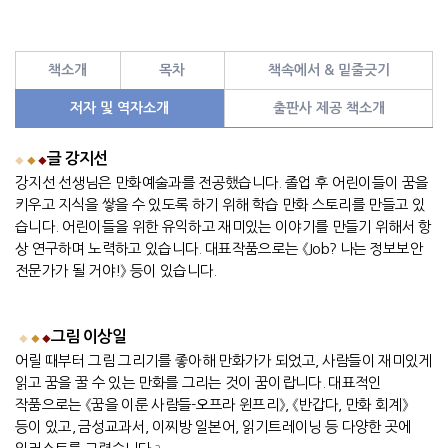
책소개
목차
책속에서 & 밑줄긋기
저자 및 역자소개
출판사 제공 책소개
글
강지선
◆
◆
◆
강지선 선생님은 만화예술과를 전공했습니다
.
졸업 후 어린이들이 꿈을
키우고 지식을 쌓을 수 있도록 하기 위해 학습 만화 스토리를 만들고 있
습니다
.
어린이들을 위한 유익하고 재미있는 이야기를 만들기 위해서 항
상 연구하며 노력하고 있습니다
.
대표작품으로는
《J
ob?
나는 정보보안
전문가가 될 거야
!
》
등이 있습니다
.
그림
이상일
◆
◆
◆
어릴 때부터 그림 그리기를 좋아해 만화가가 되었고
,
사람들이 재미있게
읽고 꿈을 꿀 수 있는 만화를 그리는 것이 꿈이랍니다
.
대표적인
작품으로는
《
꿈을 이룬 사람들
-
오프라 윈프리
》
,
《
반갑다
,
만화 회계
》
등이 있고
,
금성교과서
,
이찌방 일본어
,
읽기트레이닝 등 다양한 곳에