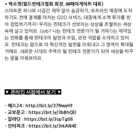
*
박소영
(
월드핀테크협회 회장
,
㈜
페이게이트 대표
)
스마트폰 하나로 시공간 제약 없이 송금하기
,
오프라인 매장에 도착
하기도 전에 결제를 마치는
O2O
서비스
,
대중에게 소액 투자를 받
아 창업하기까지
!
우리는 핀테크가 선보이는 상상을 초월하는 세상
속에 살고 있어요
.
《
job?
나는 핀테크 전문가가 될 거야
!
》
는 재미있
는 만화를 통해 핀테크의 발전과 쓰임
,
관련 직업을 소개하고 있어
요
.
핀테크는 앞으로 더 혁신적인 발전을 이뤄내고 그 영역이 확대될
거예요
.
새로운 시대의 주역이 될 핀테크 전문가가 되어 세상을 바꾸
는 꿈을 이뤄보아요
.
▼ 온라인 서점에서 보기 ▼
- 예스24 :
http://bit.ly/37NwyHf
- 교보문고 :
https://bit.ly/3bBhQEl
- 알라딘 :
https://bit.ly/3spTg06
- 인터파크 :
https://bit.ly/3rkAN4E