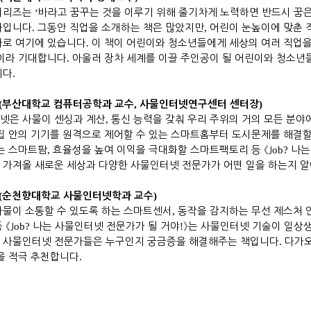
시리즈는
‘
바라고 꿈꾸는 것을 이루기 위해 줄기차게 노력하면 반드시 꿈
화입니다
.
그동안 직업을 소개하는 책은 많았지만
,
어린이 눈높이에 맞춘 
바로 여기에 있습니다
.
이 책이 어린이와 청소년들에게 세상의 여러 직업을
것이라 기대합니다
.
아울러 장차 세계를 이끌 주인공이 될 어린이와 청소년
니다
.
(
,
)
부산대학교 컴퓨터공학과 교수
사물인터넷연구센터 센터장
넷은 사물이 센싱과 계산
,
통신 능력을 갖춰 우리 주위의 거의 모든 분야
집 안의 기기를 원격으로 제어할 수 있는 스마트홈부터 도시문제를 해결
있는 스마트팜
,
효율성을 높여 이익을 극대화할 스마트팩토리 등
《J
ob?
나는
 가져올 새로운 세상과 다양한 사물인터넷 전문가가 어떤 일을 하는지 
(
)
순천향대학교 사물인터넷학과 교수
사물이 소통할 수 있도록 하는 스마트센서
,
동작을 감지하는 무선 제스처 
등
《J
ob?
나는 사물인터넷 전문가가 될 거야
!
》
는 사물인터넷 기술이 일상
 사물인터넷 전문가들은 누구인지 궁금증을 해결해주는 책입니다
.
다가오
책을 적극 추천합니다
.