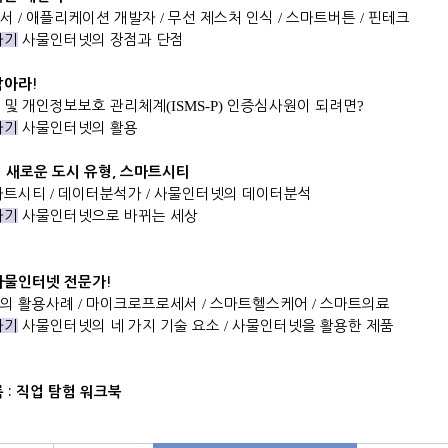
센서
/
애플리케이션 개발자
/
무선 제스처 인식
/
스마트버튼
/
핀테크
하기
사물인터넷의 장점과 단점
막아라
!
 및 개인정보보호 관리체계
(ISMS-P)
인증심사원이 되려면
?
하기
사물인터넷의 활용
 새로운 도시 유형
,
스마트시티
마트시티
/
데이터분석가
/
사물인터넷의 데이터분석
하기
사물인터넷으로 바뀌는 세상
사물인터넷 전문가
!
의 활용사례
/
마이크로프로세서
/
스마트헬스케어
/
스마트의료
하기
사물인터넷의 네 가지 기술 요소
/
사물인터넷을 활용한 제품
록
:
직업 탐험 워크북