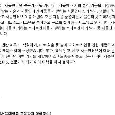
는 사물인터넷 전문가가 될 거야
!
》
는 사물에 센서와 통신 기능을 내장하
고받는 기술과 사물인터넷 제품을 개발하는 사물인터넷 개발자
,
생활에 필
하고 사물인터넷 제품 개발의 모든 과정을 총괄하는 사물인터넷 기획자
,
각
고 네트워크 시스템을 분석하고 구조를 설계하는 네트워크 엔지니어
,
사
데이터를 처리하는 스마트센서를 개발하는 스마트센서 개발자 등 사물인터
니다
.
,
빈칸 채우기
,
색칠하기
,
미로 탈출 등 놀이 요소로 직업을 간접 체험하
 워크북을 함께 구성했습니다
.
또한
,
책을 읽고 난 후 사물인터넷에 대해 
가가 된다면 어떤 기기를 개발하여 스마트홈을 만들고 싶은지 적어 사물인
인터넷 전문가가 되기 위해 여행을 떠나 볼까요
?
-
린(서울대학교 교육학과 명예교수)