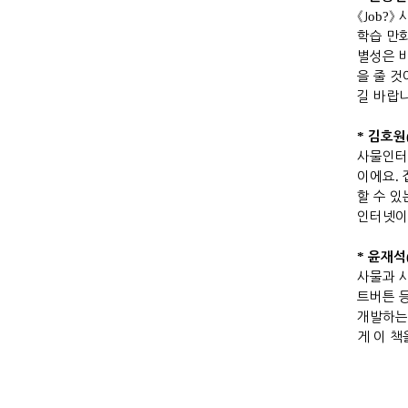
《J
ob?
》
학습 만
별성은 
을 줄 
길
바랍
*
김호원
사물인터
이에요
.
할 수 
인터넷이
*
윤재석
사물과 
트버튼 
개발하는
게 이 