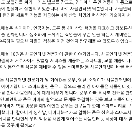
서도 보일러를 켜거나 가스 밸브를 잠그고
,
침대에 누우면 전등이 자동으로
들이 현실에서 실현되고 있습니다
.
바로 사물인터넷 덕분입니다
.
사물인터
더 편리한 새로운 기능을 제공하는
4
차 산업 혁명의 혁신적인 기술이자 
스페셜은 빅데이터
,
인공지능
,
드론 등
4
차 산업 혁명을 대표하고 정보통
학습 만화입니다
.
생소하게 느껴지는 직업들이 무슨 일을 하는지 재미있는
 수록하여 필요한 자질과 적성은 어떤 것인지 탐구해볼 수 있도록 하였습
스페셜
18
권은 사물인터넷 전문가에 관한 이야기입니다
.
사물인터넷 전문
연결되어 거주자에게 맞춤형 서비스를 제공하는 스마트홈
,
교통 체증이나 
은 노동력으로 식물을 재배할 수 있는 스마트팜 등 사물인터넷이 바꿀 
는 사물인터넷 전문가가 될 거야
!
》
는
준우
,
영철
,
소영이가 사물인터넷에 
 이야기입니다
.
스마트홈인 준우네 집으로 놀러 간 아이들은 사물인터넷
빠를 만나 사물인터넷에 대해 배우게 됩니다
.
준우 아빠 회사로 견학을 갔
만 보안팀과 준우 아빠의 활약으로 문제를 해결하는 것을 보고 사물인터
 할아버지 댁을 방문할 예정이었던 준우는 친구들과 함께 스마트시티를 
락합니다
.
할아버지 생신날
,
데이터분석가로 일하는 준우 삼촌과 스마트시
머니를 만나면서 우리 일상을 새롭게 열어주는 사물인터넷 세상에 대해 
가를 꿈꾸게 될까요
?