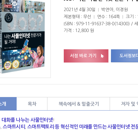
2021년 4월 30일
박연아, 이경원
|
제본형태 : 무선
면수 : 164쪽
크기 : 
|
|
ISBN : 979-11-91637-38-0(14300) /
가격 : 12,800 원
서점 바로 가기
도서정보
소개
목차
책속에서 & 밑줄긋기
저자 및
 대화를 나누는 사물인터넷
!
홈
스마트시티
스마트팩토리 등 혁신적인 미래를 만드는 사물인터넷 전
,
,