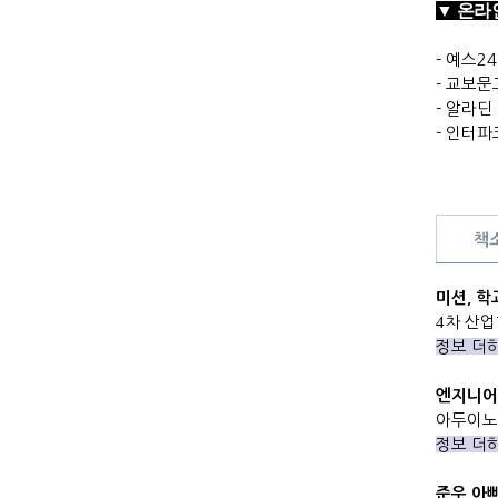
▼ 온라
- 예스24
- 교보문
- 알라딘 
- 인터파
책
미션
,
학
4
차 산
정보 더
엔지니어
아두이
정보 더
준우 아