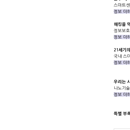
스마트
정보 더
해킹을 
정보보호
정보 더
21
세기의
국내 스
정보 더
우리는 
나노기술
정보 더
특별 부