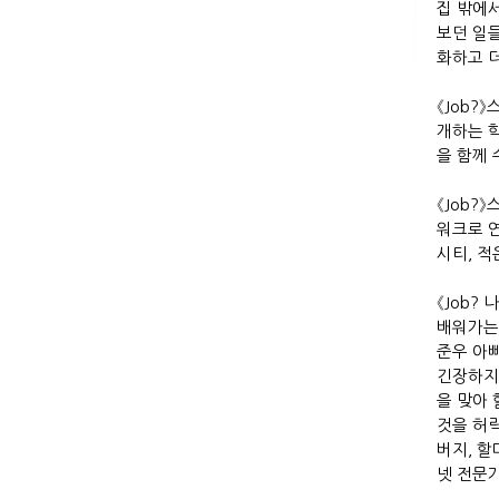
집 밖에
보던 일
화하고 
《J
ob?
》
개하는 
을 함께
《J
ob?
》
워크로 
시티
,
적
《J
ob?
나
배워가는
준우 아
긴장하지
을 맞아
것을 허
버지
,
할
넷 전문