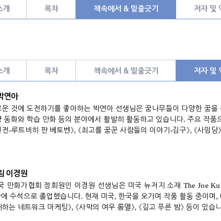
소개
목차
책속에서 & 밑줄긋기
저자 및
소개
목차
책속에서 & 밑줄긋기
저자 및
박연아
로운 것에 도전하기를 좋아하는 박연아 선생님은 꿈나무들이 다양한 꿈을
양 동화와 학습 만화 등의 분야에서 활발히 활동하고 있습니다
.
주요 작품
인전
-
루트비히 판 베토벤
》
,
《
최고를 꿈꾼 사람들의 이야기
-
김구
》
,
《
사임당
림 이경원
국 만화가협회 정회원인 이경원 선생님은 미국 뉴저지 소재
The Joe Ku
만에 수석으로 졸업했습니다
.
현재 미국
,
한국을 오가며 작품 활동 중이며
,
해하는 네트워크 마케팅
》
,
《
사막의 여우 롬멜
》
,
《
깊고 푸른 밤
》
등이 있습