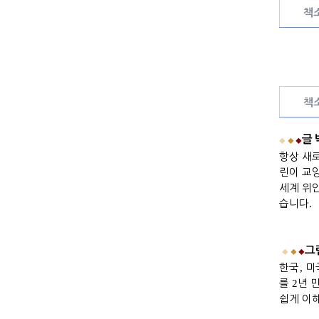
책
책
글
◆
◆
◆
항상 새
린이 교
세계 위
습니다
.
그
◆
◆
◆
한국
,
미
를
2
년 
쉽게 이