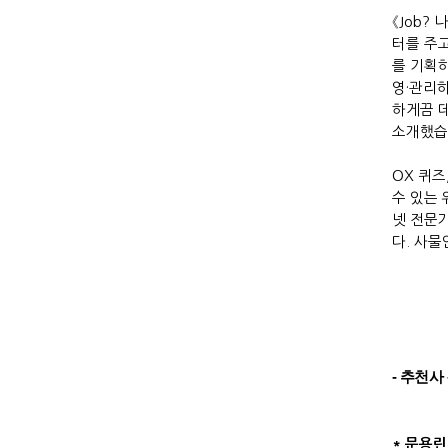
《J
ob?
나
터를 주
를 기획
영
·
관리하
하게끔 
소개했습
OX
퀴즈
수 있는
넷 전문
다
.
사물
- 추천사 
* 문용