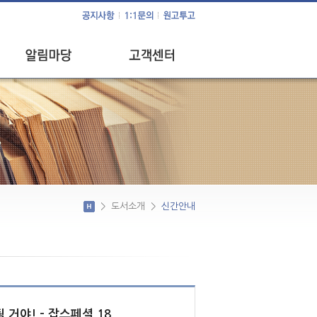
공지사항
1:1문의
사회 공헌 활동
원고투고
이달의 이슈
>
도서소개
>
신간안내
 거야! - 잡스페셜 18