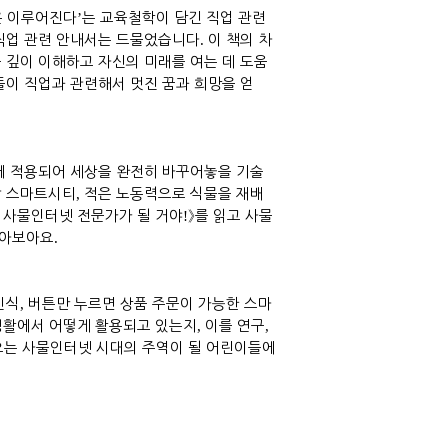
은 이루어진다
’
는 교육철학이 담긴 직업 관련
직업 관련 안내서는 드물었습니다
.
이 책의 차
 깊이 이해하고 자신의 미래를 여는 데 도움
들이 직업과 관련해서 멋진 꿈과 희망을 얻
에 적용되어 세상을 완전히 바꾸어놓을 기술
할 스마트시티
,
적은 노동력으로 식물을 재배
 사물인터넷 전문가가 될 거야
!
》
를 읽고 사물
알아보아요
.
인식
,
버튼만 누르면 상품 주문이 가능한 스마
생활에서 어떻게 활용되고 있는지
,
이를 연구
,
는 사물인터넷 시대의 주역이 될 어린이들에