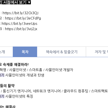
인 서점에서 보기 ▼
 :
https://bit.ly/32Oi3QJ
고 :
https://bit.ly/3eCFdPg
:
https://bit.ly/3veeUps
크 :
https://bit.ly/3viJ2jx
소개
목차
책속에서 & 밑줄긋기
저자 및
교 숙제를 해결하라
!
업혁명
/
사물인터넷
/
스마트홈
/
사물인터넷 개발자
하기
사물인터넷의 개념과 탄생
들의 활약
노
/
통신기기 엔지니어
,
네트워크 엔지니어
/
클라우드 컴퓨팅
/
스마트팩토
하기
사물인터넷의 특징
빠는 해결사