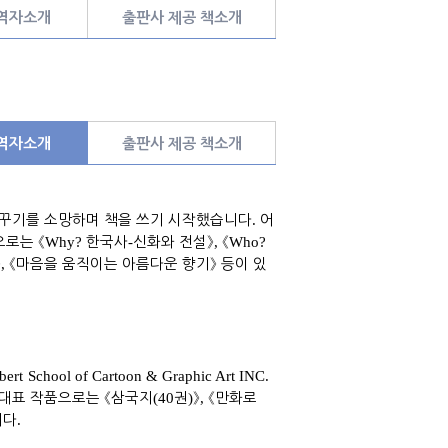
 역자소개
출판사 제공 책소개
 역자소개
출판사 제공 책소개
 꾸기를 소망하며 책을 쓰기 시작했습니다
.
어
으로는
《
Why?
한국사
-
신화와 전설
》
,
《
Who?
》
,
《
마음을 움직이는 아름다운 향기
》
등이 있
bert
School of Cartoon & Graphic Art INC.
대표 작품으로는
《
삼국지
(40
권
)
》
,
《
만화로
니다
.