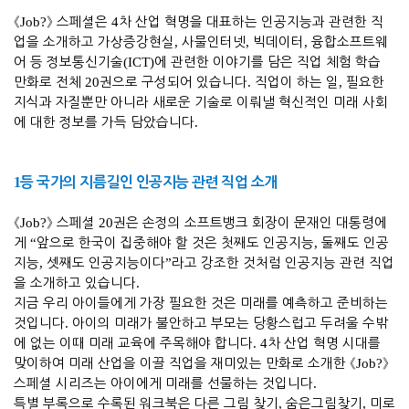
《
Job?
》
스페셜은
4
차 산업 혁명을 대표하는 인공지능과 관련한 직
업을 소개하고 가상증강현실
,
사물인터넷
,
빅데이터
,
융합소프트웨
어 등 정보통신기술
(ICT)
에 관련한 이야기를 담은 직업 체험 학습
만화로 전체
20
권으로 구성되어 있습니다
.
직업이 하는 일
,
필요한
지식과 자질뿐만 아니라 새로운 기술로 이뤄낼 혁신적인 미래 사회
에 대한 정보를 가득 담았습니다
.
1
등 국가의 지름길인 인공지능 관련 직업 소개
《
Job?
》
스페셜
20
권은 손정의 소프트뱅크 회장이 문재인 대통령에
게
“
앞으로 한국이 집중해야 할 것은 첫째도 인공지능
,
둘째도 인공
지능
,
셋째도 인공지능이다
”
라고 강조한 것처럼 인공지능 관련 직업
을 소개하고 있습니다
.
지금 우리 아이들에게 가장 필요한 것은 미래를 예측하고 준비하는
것입니다
.
아이의 미래가 불안하고 부모는 당황스럽고 두려울 수밖
에 없는 이때 미래 교육에 주목해야 합니다
. 4
차 산업 혁명 시대를
맞이하여 미래 산업을 이끌 직업을 재미있는 만화로 소개한
《
Job?
》
스페셜 시리즈는
아이에게 미래를 선물하는 것입니다
.
특별 부록으로 수록된 워크북은 다른 그림 찾기
,
숨은그림찾기
,
미로