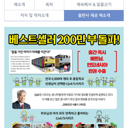
책소개
목차
책속에서 & 밑줄긋기
저자 및 역자소개
출판사 제공 책소개