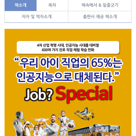
책소개
목차
책속에서 & 밑줄긋기
저자 및 역자소개
출판사 제공 책소개