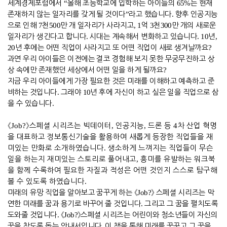
세계경제포럼에서
“
올해 초등학교에 입학하는 아이들의
65%
는 현재
존재하지 않는 일자리를 갖게 될 것이다
”
라고 했습니다
.
향후 인공지능
으로 인해
7
천
500
만 개 일자리가 사라지고
, 1
억
3
천
300
만 개의 새로운
일자리가 생긴다고 합니다
.
시대는 계속해서 변화하고 있습니다
. 10
년
,
20
년 후에는 어떤 직업이 사라지고 또 어떤 직업이 새로 생겨날까요
?
과연 우리 아이들은 이전에는 결코 경험해 보지 못한 무궁무진하고 상
상 속에만 존재했던 세상에서 어떤 일을 하게 될까요
?
지금 우리 아이들에게 가장 필요한 것은 미래를 이해하고 예측하고 준
비하는 것입니다
.
그래야
10
년 후에 자신이 하고 싶은 일을 직업으로 삼
을 수 있습니다
.
《
Job?
》
스페셜 시리즈는 빅데이터
,
인공지능
,
드론 등
4
차 산업 혁명
을 대표하고 정보통신기술을 활용하여 새롭게 등장한 직업들을 재
미있는 만화로 소개하였습니다
.
생소하게 느껴지는 직업들이 무슨
일을 하는지 재미있는 스토리로 풀어내고
,
흥미를 유발하는 워크북
을 함께 수록하여 필요한 자질과 적성은 어떤 것인지 스스로 탐구해
볼 수 있도록 하였습니다
.
미래의 유망 직업을 알아보고 꿈꾸게 하는
《
Job?
》
스페셜 시리즈는 막
연한 미래를 꿈과 용기로 바꾸어 줄 것입니다
.
그리고 그 꿈을 펼치도록
도와줄 것입니다
.
《
Job?
》
스페셜 시리즈는 어린이와 청소년들이 자신의
꿈을 찾도록 돕는 안내서입니다
.
이 책을 통해 미래를 꿈꾸고 그 꿈을