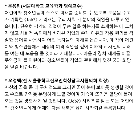
*
(
)
문용린
서울대학교 교육학과 명예교수
어린이와 청소년들이 스스로 미래를 준비할 수 있도록 도움을 주고
자 기획한
《
Job?
》
시리즈는 우리 사회 각 분야의 직업을 다루고 있
습니다
.
단순히 각각의 직업이 무슨 일을 하는지를 소개하는 데 그치
지 않고 사회적 측면에서 바라본 직업의 존재 이유와 작용 원리를 적
절한 용어를 사용하여 어린 독자들의 이해를 돕습니다
.
이 책이 어린
이와 청소년들에게 세상의 여러 직업을 깊이 이해하고 자신의 미래
를 여는 데 도움을 줄 것이라 기대합니다
.
아울러 장차 세계를 이끌
주인공이 될 어린이와 청소년들이 직업과 관련해서 멋진 꿈과 희망
을 얻길 바랍니다
.
*
(
)
오정택
전 서울중학교진로진학상담교사협의회 회장
자신의 꿈을 좀 더 구체적으로 그리면 꿈이 눈에 보이듯 생생할 것이
고 손으로 만지듯 분명하게 느낄 것이며 가슴에 뜨거운 열망이 몰려
오는 것을 경험하게 될 것입니다
.
《
Job?
》
시리즈
를 읽는 모든 어린이
와 청소년들에게 어제와 다른 새로운 삶이 시작되길 축복합니다
.