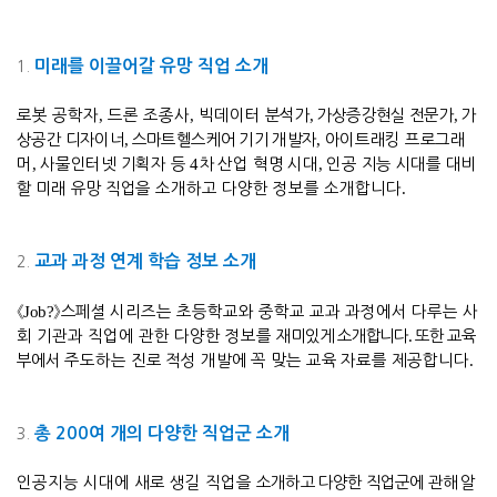
미래를 이끌어갈 유망 직업 소개
1.
로봇 공학자
,
드론 조종사
,
빅데이터
분석가
,
가상증강현실 전문가
,
가
상공간
디자이너
,
스마트헬스케어 기기 개발자
,
아이트래킹 프로그래
머
,
사물인터넷 기획자 등
4
차
산업
혁명 시대
,
인공 지능 시대를 대비
할 미래 유망 직업을
소개하고 다양한 정보를 소개합니다
.
교과 과정 연계 학습 정보 소개
2.
《
Job?
》
스페셜
시리즈는 초등학교와 중학교 교과 과정에서 다루는 사
회 기관과 직업에 관한 다양한 정보를
재미있게 소개합니다
.
또한 교육
부에서
주도하는
진로 적성 개발에 꼭 맞는 교육 자료를
제공합니다
.
총
200
여
개의 다양한 직업군 소개
3.
인공지능 시대에 새로 생길 직업을
소개하고 다양한 직업군에 관해 알