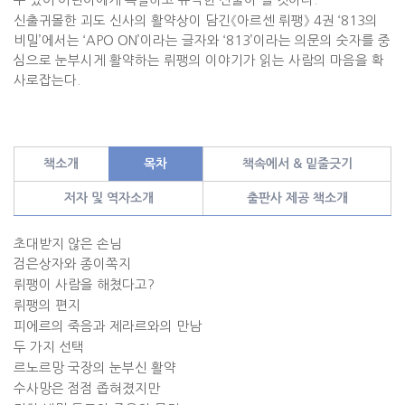
신출귀몰한 괴도 신사의 활약상이 담긴
《
아르센 뤼팽
》
4
권
‘813
의
비밀
’
에서는
‘APO ON’
이라는 글자와
‘813’
이라는 의문의 숫자를 중
심으로 눈부시게 활약하는 뤼팽의 이야기가 읽는 사람의 마음을 확
사로잡는다
.
책소개
목차
책속에서 & 밑줄긋기
저자 및 역자소개
출판사 제공 책소개
초대받지 않은 손님
검은상자와 종이쪽지
뤼팽이 사람을 해쳤다고
?
뤼팽의 편지
피에르의 죽음과 제라르와의 만남
두 가지 선택
르노르망 국장의 눈부신 활약
수사망은 점점 좁혀졌지만