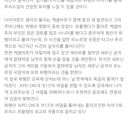
사건이 펼쳐진다
.
날카롭게 사건을 해결하는 뤼팽의 이야기를 통해
추리소설의 진정한 묘미를 느낄 수 있을 것이다
.
다이아몬드 왕이라 불리는 케셀바흐가 칼에 찔린 채 발견되고 그의
주머니에는 뤼팽의 명함이 꽂혀 있었다
.
외출했다가 돌아온 케셀바
흐의 부인은 검은 망토를 입은 사나이를 봤다고 증언하며 범인이 뤼
팽이라고 몰아가는데
,
이 사건을 맡은 르노르망 국장은 타고난 추리
력으로 차근차근 사건의 실마리를 풀어나간다
.
한편 케셀바흐가 비밀리에 찾고 있던 제라르를 찾아낸 세르닌 공작
에게 알텐하임 남작이 함께 손을 잡을 것을 제안한다
.
하지만 세르닌
공작이 그의 제안을 거절하자 알텐하임 남작은 세르닌 공작이 르노
르망 국장이며 또한 뤼팽이라는 것을 밝힌다
.
이 일로 뤼팽은 감옥에 갇히는데 어느 날 뜻밖에도 독일의 황제가 찾
아온다
. ‘APO ON’
과
‘813’
의 비밀을 밝힐 수 있도록 감옥에서 나가
게 도와주는데 그 비밀을 파헤치다 보니 국제적인 음모에도 연결되
어 있음이 밝혀진다
.
뤼팽이
‘APO ON’
과
‘813’
의 비밀을 풀어내는 흥미진진한 이야기로
,
모리스 르블랑의 최고의 작품으로 꼽히고 있다
.