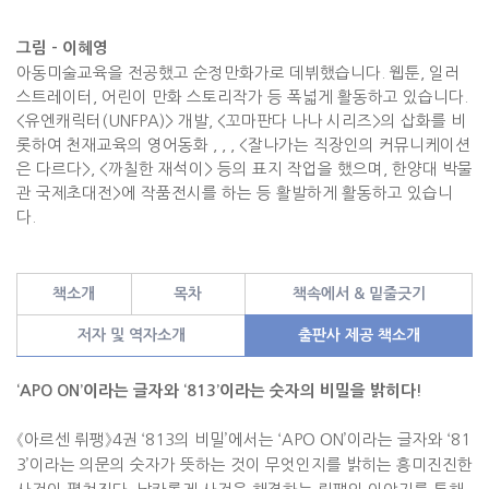
그림 -
이혜영
아동미술교육을 전공했고 순정만화가로 데뷔했습니다
.
웹툰
,
일러
스트레이터
,
어린이 만화 스토리작가 등 폭넓게 활동하고 있습니다
.
<
유엔캐릭터
(UNFPA)>
개발
, <
꼬마판다 나나 시리즈
>
의 삽화를 비
롯하여 천재교육의 영어동화
,
,
, <
잘나가는 직장인의 커뮤니케이션
은 다르다
>, <
까칠한 재석이
>
등의 표지 작업을 했으며
,
한양대 박물
관
국제초대전
>
에 작품전시를 하는 등 활발하게 활동하고 있습니
다
.
책소개
목차
책속에서 & 밑줄긋기
저자 및 역자소개
출판사 제공 책소개
‘APO ON’
이라는 글자와
‘813’
이라는 숫자의 비밀을 밝히다
!
《
아르센 뤼팽
》
4
권
‘813
의 비밀
’
에서는
‘APO ON’
이라는 글자와
‘81
3’
이라는 의문의 숫자가 뜻하는 것이 무엇인지를 밝히는
흥미진진한