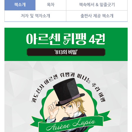
책소개
목차
책속에서 & 밑줄긋기
저자 및 역자소개
출판사 제공 책소개