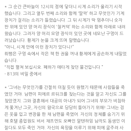
*
그 순간 큰바늘이
12
시의 점에 닿더니 시계 소리가 울리기 시작
했습니다
.
그리고 열두 번째 소리와 함께
‘
딸깍
’
하고 무엇인가 기계
장치가 걸리는 소리가 들렸습니다
.
그 뒤 시계가 딱 멈추더니 숫자
판 위에 있던 양 머리 장식이
‘
철커덕
’
하는 소리와 함께 아래로 내려
왔습니다
.
그러자 양 머리 모양 장식이 있던 곳에 네모난 구멍이 드
러났습니다
.
황제가 눈을 크게 뜨며 말했습니다
.
“
아니
,
시계 안에 이런 장치가 있다니
!”
뤼팽은 구멍 속에서 작은 책 한 권을 꺼내 황제에게 공손하게 내밀었
습니다
.
“
직접 펼쳐 보십시오
.
폐하가 애타게 찾던 물건입니다
.”
- 813
의 비밀 중에서
* ‘
그녀는 무엇인가를 간절히 미칠 듯이 원했기 때문에 사람들을 죽
였던 거야
.
남편이 피에르 르뒤크를 찾는다는 것을 알고 자신도 그를
찾았겠지
.
그와 결혼해서 대공의 아내가 되어 그녀의 부모가 비참하
게 쫓겨난 그곳
,
자신의 왕국으로 당당히 돌아가기 위해
!
그녀는 검
은 옷을 입고 변장을 한 채 남편을 죽였어
.
자신의 정체를 숨기기 위
해 호텔 종업원도 비서 채프먼도 오빠인 알텐하임 남작도 동생인 이
질다도 모두 죽인 거야
.
자신의 욕망을 이루기 위해 피에 굶주려 사