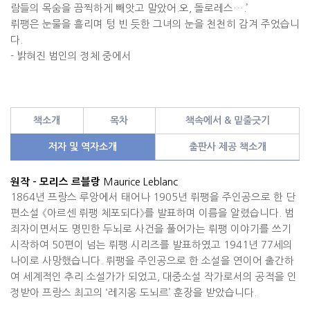
람들의 목숨을 끔찍하게 빼앗고 말았어
.
오
,
돌로레스
…
.’
뤼팽은 눈물을 흘리며 텅 빈 듯한 그녀의 눈을 천천히 감겨 주었습니
다
.
-
밝혀진 범인의 정체 중에서
책소개
목차
책속에서 & 밑줄긋기
저자 및 역자소개
출판사 제공 책소개
Maurice Leblanc
원작 -
모리스 르블랑
1864
년 프랑스 루앙에서 태어나
1905
년 뤼팽을 주인공으로 한 단
편소설
《
아르센 뤼팽 체포되다
》
를 발표하며 이름을 알렸습니다
.
범
죄자이면서도 명민한 두뇌로 사건을 풀어가는 뤼팽 이야기를 쓰기
시작하여
50
편이 넘는 뤼팽 시리즈를 발표하였고
1941
년
77
세의
나이로 사망했습니다
.
뤼팽을 주인공으로 한 소설을 연이어 출간하
여 세계적인 추리 소설가가 되었고
,
대중소설 작가로서의 공적을 인
정받아 프랑스 최고의
‘
레지옹 도뇌르
’
훈장을 받았습니다
.