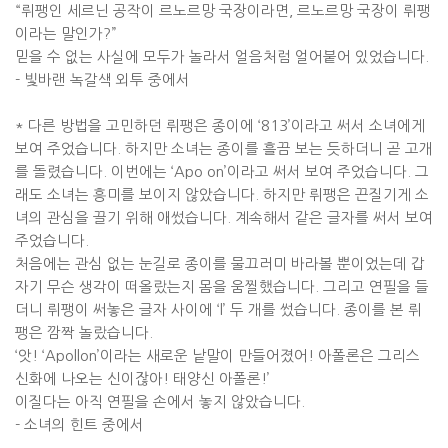
“
뤼팽인 세르닌 공작이 르노르망 국장이라면
,
르노르망 국장이 뤼팽
이라는 말인가
?”
믿을 수 없는 사실에 모두가 놀라서 얼음처럼 얼어붙어 있었습니다
.
-
빛바랜 녹갈색 외투 중에서
*
다른 방법을 고민하던 뤼팽은 종이에
‘813’
이라고 써서 소녀에게
보여 주었습니다
.
하지만 소녀는 종이를 흘끔 보는 듯하더니 곧 고개
를 돌렸습니다
.
이번에는
‘Apo on’
이라고 써서 보여 주었습니다
.
그
래도 소녀는 흥미를 보이지 않았습니다
.
하지만 뤼팽은 끈질기게 소
녀의 관심을 끌기 위해 애썼습니다
.
계속해서 같은 글자를 써서 보여
주었습니다
.
처음에는 관심 없는 눈길로 종이를 물끄러미 바라볼 뿐이었는데 갑
자기 무슨 생각이 떠올랐는지 몸을 움찔했습니다
.
그리고 연필을 들
더니 뤼팽이 써놓은 글자 사이에
‘l’
두 개를 썼습니다
.
종이를 본 뤼
팽은 깜짝 놀랐습니다
.
‘
앗
! ‘Apollon’
이라는 새로운 낱말이 만들어졌어
!
아폴론은 그리스
신화에 나오는 신이잖아
!
태양신 아폴론
!’
이질다는 아직 연필을 손에서 놓지 않았습니다
.
-
소녀의 힌트 중에서