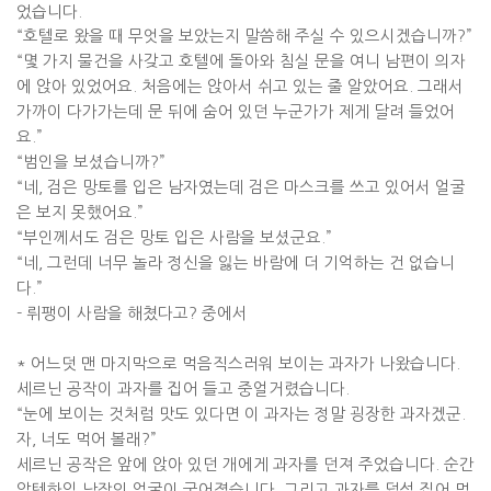
었습니다
.
“
호텔로 왔을 때 무엇을 보았는지 말씀해 주실 수 있으시겠습니까
?”
“
몇 가지 물건을 사갖고 호텔에 돌아와 침실 문을 여니 남편이 의자
에 앉아 있었어요
.
처음에는 앉아서 쉬고 있는 줄 알았어요
.
그래서
가까이 다가가는데 문 뒤에 숨어 있던 누군가가 제게 달려 들었어
요
.”
“
범인을 보셨습니까
?”
“
네
,
검은 망토를 입은 남자였는데 검은 마스크를 쓰고 있어서 얼굴
은 보지 못했어요
.”
“
부인께서도 검은 망토 입은 사람을 보셨군요
.”
“
네
,
그런데 너무 놀라 정신을 잃는 바람에 더 기억하는 건 없습니
다
.”
-
뤼팽이 사람을 해쳤다고
?
중에서
*
어느덧 맨 마지막으로 먹음직스러워 보이는 과자가 나왔습니다
.
세르닌 공작이 과자를 집어 들고 중얼거렸습니다
.
“
눈에 보이는 것처럼 맛도 있다면 이 과자는 정말 굉장한 과자겠군
.
자
,
너도 먹어 볼래
?”
세르닌 공작은 앞에 앉아 있던 개에게 과자를 던져 주었습니다
.
순간
알텐하임 남작의 얼굴이 굳어졌습니다
.
그리고 과자를 덥석 집어 먹