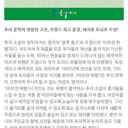
추리 문학의 영원한 고전
,
프랑스 최고 훈장
,
레지옹 도뇌르 수상
!
추리 소설의 쌍두마차는 영국의
‘
셜록 홈즈
’
와 프랑스의
‘
아르센 뤼
팽
’
이다
.
부도덕하게 재물을 모은 부자들의 재산을 훔치지만 가난한
자들을 돕는 도둑
,
뛰어난 변장술로 정체가 드러나지 않는 매력적인
아르센 뤼팽은 프랑스의 작가 모리스 르블랑에 의해 탄생했다
.
독창
적이고 매력적인 괴도 캐릭터로
1905
년에 첫선을 보인 이래
, 100
년 넘게 독자들의 사랑과 지지를 받아온
?
아르센 뤼팽
?
은 추리 문학
의 고전이며 무너뜨릴 수 없는 아성의 명작이다
.
?
아르센 뤼팽
?
시리즈는
괴도 뤼팽이 활약하는 추리 소설의 즐거움을
느낄 수 있는 작품 중 어린이들에게 맞는 내용을 가려 뽑고
,
어린이
들
이 쉽고 재미있게 읽을 수 있도록 눈높이에 맞춰 재구성하였다
.
그리
고 줄거리를 쉽게 파악할 수 있도록 돕는 일러스트를 더하여 새롭게
꾸밈으로 원작의 감동은 충실히 담고 보는 재미를 더하였다
.
뿐만 아
니라 주인공과 함께 사건을 해결해 가며 추리력과 논리력 등도 기를
수 있어 어린이에게 특별하고 유익한 선물이 될 것이다
.