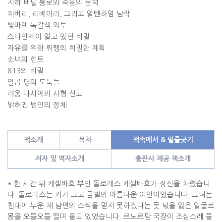
지하 비밀 통로와 죽음의 문턱
파버리
,
리베이라
,
그리고 알텐하임 남작
빛바랜 녹갈색 외투
스타인벡이 알고 있던 비밀
자유를 위한 뤼팽의 치밀한 계획
소녀의 힌트
813
의 비밀
일곱 명의 도둑들
레옹 마시에의 사형 선고
밝혀진 범인의 정체
책소개
목차
책속에서 & 밑줄긋기
저자 및 역자소개
출판사 제공 책소개
*
한 시간 뒤 케셀바흐 부인 돌로레스 케셀바흐가 정신을 차렸습니
다
.
돌로레스는 키가 크고 금발의 아름다운 여인이었습니다
.
그녀는
침대에 누운 채 남편의 소식을 믿지 못하겠다는 듯 넋을 잃은 얼굴로
몸을 오들오들 떨며 울고 있었습니다
.
르노르망 국장이 조심스레 물