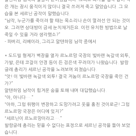
은 개는 잠시 움직이지 않더니 결국 쓰러져 죽고 말았습니다
.
그 모
습을 본 세르닌 공작이 말했습니다
.
“
남작
,
누군가를 죽이려 할 때는 목소리나 손이 떨려선 안 되는 것이
오
.
그러면 상대방이 금세 눈치채거든요
.
이런 유치한 방법으로 날
죽일 수 있을 거라 생각했소
?”
-
파버리
,
리베이라
,
그리고 알텐하임 남작 중에서
*
도드빌 형제가 벽장을 열자 르노르망 국장의 빛바랜 녹갈색 외투
,
가발
,
은테 코걸이 안경 등이 든 검은색 꾸러미가 나왔습니다
.
발랑
글레 총리가 세르닌 공작을 노려보며 외쳤습니다
.
“
앗
!
이 빛바랜 녹갈색 외투
!
결국 저놈이 르노르망 국장을 죽인 건
가
?”
알텐하임 남작이 힘겨운 숨을 토해 내며 대답했습니다
.
“
아
,
아니다
…
.”
“
아하
,
그럼 뤼팽이 변장하고 도망가려고 옷을 훔친 것이로군
!
그럼
르노르망 국장은 어디에 있지
?”
“
세르닌이 르노르망이라고
…
.”
발랑글레 총리는 믿을 수 없다는 표정으로 세르닌 공작을 돌아 보았
습니다
.