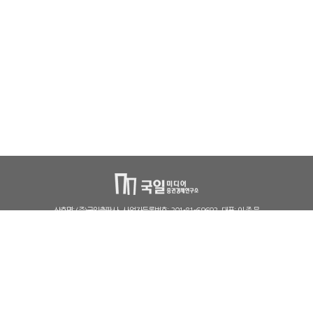
상호명: (주)국일출판사
사업자등록번호: 201-81-69692
대표: 이 종 문
출판사신고필증: 제406-2005-000025
통신판매신고번호: 파주591호
본사 주소 : 경기도 파주시 광인사길 121(문발동, 파주출판단지)
서울 주소 : 서울시 중구 장충단로8가길 2 (장충동1가, 2층)
전화: 02-2237-4523
팩스: 02-2237-4524
Email: kugil@ekugil.com
COPYRIGHT(C) (주)국일출판사. ALL RIGHT RESERVED