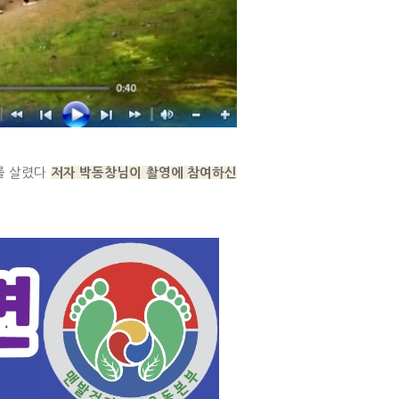
를 살렸다
저자 박동창님이 촬영에 참여하신