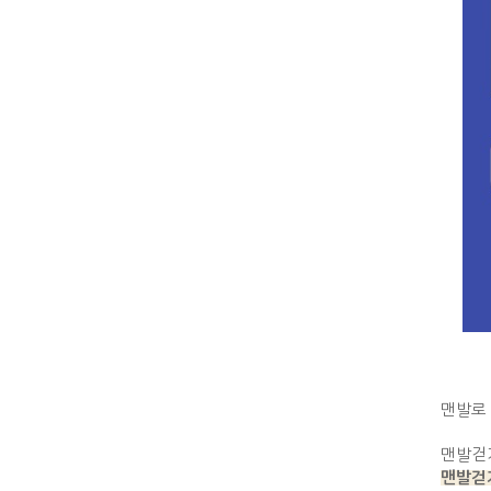
맨발로
맨발걷
맨발걷기