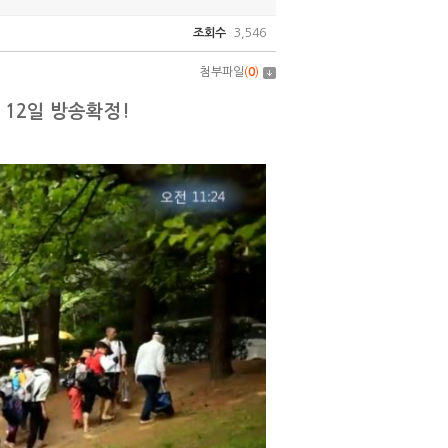
조회수
3,546
첨부파일
(
0
)
 12일 방송확정!