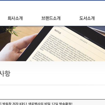
인사말
브랜드소개
신간안내
연혁
베스트셀러
오시는길
브랜드별 도서
사항
 박동창 저자 KBS1 생로병사의 비밀 12일 방송확정!