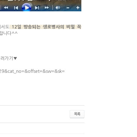
께서도
12일 방송되는 생로병사의 비밀 꼭
랍니다^^
보러가기▼
229&cat_no=&offset=&sw=&sk=
목록