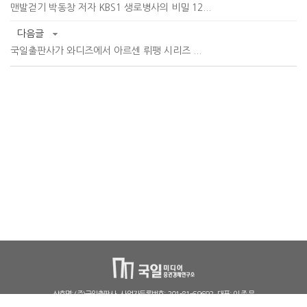
맨발걷기 박동창 저자 KBS1 생로병사의 비밀 12...
다음글
국일출판사가 와디즈에서 아르센 뤼팽 시리즈 ...
상호명: (주)국일출판사
사업자등록번호: 201-81-69692
대표: 이 종 문
출판사신고필증: 제406-2005-000025
통신판매신고번호: 파주591호