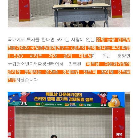
국내에서 투자를 한다면 모르는 사람이 없는
유
명 금융 컨설팅
전문가이자 국일증권경제연구소 <존리와 함께 떠나는 부자 여행
이 최근 춘양면
1~5권> 시리즈 저자 존리 대표님
국립청소년미래환경센터에서 진행된
‘베트남 다문화가정의
존리와 함께하는 온가족 경제독립 캠프’에 참여해 강연을
하셨습니다
진행