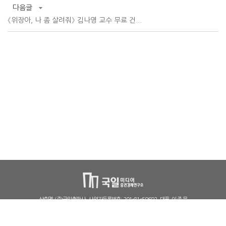
다음글
《위장아, 나 좀 살려줘》 김나영 교수 무료 건...
상호명: (주)국일출판사
사업자등록번호: 201-81-69692
대표: 이 종 문
출판사신고필증: 제406-2005-000025
통신판매신고번호: 파주591호
본사 주소 : 경기도 파주시 광인사길 121(문발동, 파주출판단지)
서울 주소 : 서울시 중구 장충단로8가길 2 (장충동1가, 2층)