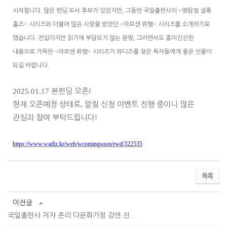
.
,
<
시작합니다
많은 펀딩 도서 후보가 있었지만
그동안 국일출판사의
명탐정 셜록
>
<
>
홈즈
시리즈와 더불어 많은 사랑을 받았던
아르센 뤼팽
시리즈를 소개하기로
.
,
했습니다
전집이지만 읽기에 부담되지 않는 분량
그러면서도 흥미진진한
<
>
내용으로 가득찬
아르센 뤼팽
시리즈가 와디즈를 찾은 독자들에게 좋은 선물이
.
되길 바랍니다
2025.01.17
본펀딩 오픈
!
현재 오픈예정 상태로
,
알림 신청 이벤트 진행 중이니 많은
관심과 참여 부탁드립니다
!
https://www.wadiz.kr/web/wcomingsoon/rwd/322535
목록
이전글
국일출판사 저자 존리 다문화가정 강연 진...