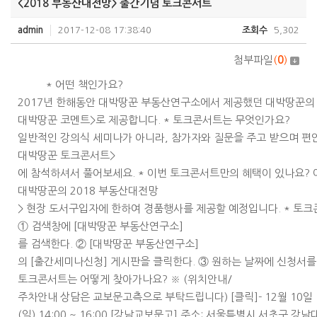
<2018 부동산대전망> 출간기념 토크콘서트
admin
2017-12-08 17:38:40
조회수
5,302
첨부파일
(
0
)
* 어떤 책인가요?
2017년 한해동안 대박땅꾼 부동산연구소에서 제공했던 대박땅꾼의 
대박땅꾼 코멘트>로 제공합니다. * 토크콘서트는 무엇인가요?
일반적인 강의식 세미나가 아니라, 참가자와 질문을 주고 받으며 편
대박땅꾼 토크콘서트>
에 참석하셔서 풀어보세요. * 이번 토크콘서트만의 혜택이 있나요? 
대박땅꾼의 2018 부동산대전망
> 현장 도서구입자에 한하여 경품행사를 제공할 예정입니다. * 토
① 검색창에 [대박땅꾼 부동산연구소]
를 검색한다. ② [대박땅꾼 부동산연구소]
의 [출간세미나신청] 게시판을 클릭한다. ③ 원하는 날짜에 신청서를 
토크콘서트는 어떻게 찾아가나요? ※ (위치안내/
주차안내 상담은 교보문고측으로 부탁드립니다) [클릭]- 12월 10일
(일) 14:00 ~ 16:00 [강남교보문고] 주소: 서울특별시 서초구 강남대