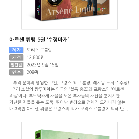
아르센 뤼팽 5권 ‘수정마개’
모리스 르블랑
저 자
12,800원
가 격
2023년 9월 15일
발간일
208쪽
면 수
추리 문학의 영원한 고전, 프랑스 최고 훈장, 레지옹 도뇌르 수상!
추리 소설의 쌍두마차는 영국의 ‘셜록 홈즈’와 프랑스의 ‘아르센
뤼팽’이다. 부도덕하게 재물을 모은 부자들의 재산을 훔치지만
가난한 자들을 돕는 도둑, 뛰어난 변장술로 정체가 드러나지 않는
매력적인 아르센 뤼팽은 프랑스의 작가 모리스 르블랑에 의해 탄...