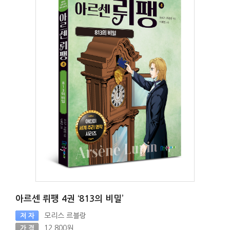
아르센 뤼팽 4권 ‘813의 비밀’
모리스 르블랑
저 자
12,800원
가 격