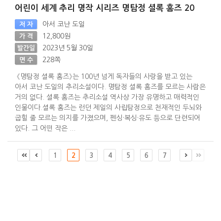
어린이 세계 추리 명작 시리즈 명탐정 셜록 홈즈 20
아서 코난 도일
저 자
12,800원
가 격
2023년 5월 30일
발간일
228쪽
면 수
《명탐정 셜록 홈즈》는 100년 넘게 독자들의 사랑을 받고 있는
아서 코난 도일의 추리소설이다. 명탐정 셜록 홈즈를 모르는 사람은
거의 없다. 셜록 홈즈는 추리소설 역사상 가장 유명하고 매력적인
인물이다.셜록 홈즈는 런던 제일의 사립탐정으로 천재적인 두뇌와
굽힐 줄 모르는 의지를 가졌으며, 펜싱·복싱·유도 등으로 단련되어
있다. 그 어떤 작은 ...
1
2
3
4
5
6
7