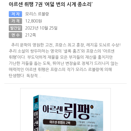
아르센 뤼팽 7권 ‘여덟 번의 시계 종소리’
모리스 르블랑
저 자
12,800원
가 격
2023년 10월 25일
발간일
212쪽
면 수
추리 문학의 영원한 고전, 프랑스 최고 훈장, 레지옹 도뇌르 수상!
추리 소설의 쌍두마차는 영국의 ‘셜록 홈즈’와 프랑스의 ‘아르센
뤼팽’이다. 부도덕하게 재물을 모은 부자들의 재산을 훔치지만
가난한 자들을 돕는 도둑, 뛰어난 변장술로 정체가 드러나지 않는
매력적인 아르센 뤼팽은 프랑스의 작가 모리스 르블랑에 의해
탄생했다. 독창적...