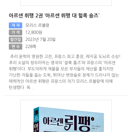
아르센 뤼팽 2권 ‘아르센 뤼팽 대 헐록 숌즈’
모리스 르블랑
저 자
12,800원
가 격
2023년 7월 20일
발간일
228쪽
면 수
추리 문학의 영원한 고전, 프랑스 최고 훈장, 레지옹 도뇌르 수상!
추리 소설의 쌍두마차는 영국의 ‘셜록 홈즈’와 프랑스의 ‘아르센
뤼팽’이다. 부도덕하게 재물을 모은 부자들의 재산을 훔치지만
가난한 자들을 돕는 도둑, 뛰어난 변장술로 정체가 드러나지 않는
매력적인 아르센 뤼팽은 프랑스의 작가 모리스 르블랑에 의해
탄생했다. 독...