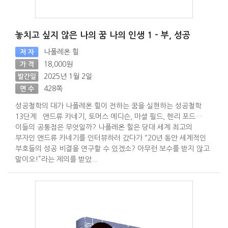
놓치고 싶지 않은 나의 꿈 나의 인생 1 - 부, 성공
나폴레온 힐
저 자
18,000원
가 격
2025년 1월 2일
발간일
428쪽
면 수
성공철학의 대가 나폴레온 힐이 전하는 꿈을 실현하는 성공철학
13단계 앤드류 카네기, 토머스 에디슨, 마셜 필드, 헨리 포드…
이들의 공통점은 무엇일까? 나폴레온 힐은 당대 세계 최고의
부자인 앤드류 카네기를 인터뷰하러 갔다가 “20년 동안 세계적인
부호들의 성공 비결을 연구할 수 있겠소? 아무런 보수를 받지 않고
말이오!”라는 제의를 받았...