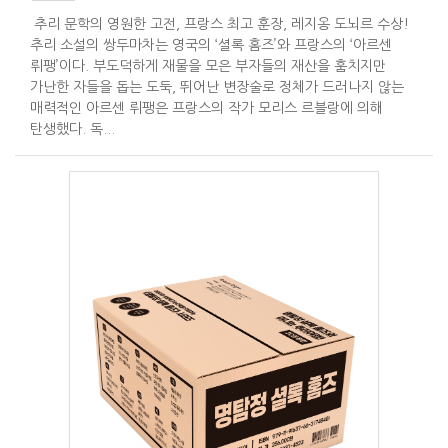
추리 문학의 영원한 고전, 프랑스 최고 훈장, 레지옹 도뇌르 수상!
추리 소설의 쌍두마차는 영국의 ‘셜록 홈즈’와 프랑스의 ‘아르센
뤼팽’이다. 부도덕하게 재물을 모은 부자들의 재산을 훔치지만
가난한 자들을 돕는 도둑, 뛰어난 변장술로 정체가 드러나지 않는
매력적인 아르센 뤼팽은 프랑스의 작가 모리스 르블랑에 의해
탄생했다. 독...