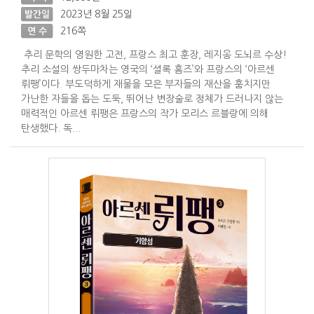
2023년 8월 25일
발간일
216쪽
면 수
추리 문학의 영원한 고전, 프랑스 최고 훈장, 레지옹 도뇌르 수상!
추리 소설의 쌍두마차는 영국의 ‘셜록 홈즈’와 프랑스의 ‘아르센
뤼팽’이다. 부도덕하게 재물을 모은 부자들의 재산을 훔치지만
가난한 자들을 돕는 도둑, 뛰어난 변장술로 정체가 드러나지 않는
매력적인 아르센 뤼팽은 프랑스의 작가 모리스 르블랑에 의해
탄생했다. 독...