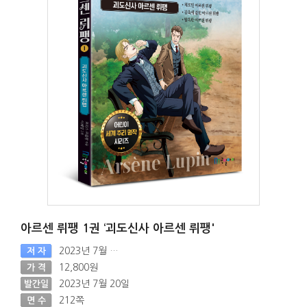
아르센 뤼팽 1권 ‘괴도신사 아르센 뤼팽'
2023년 7월 20일
저 자
12,800원
가 격
2023년 7월 20일
발간일
212쪽
면 수