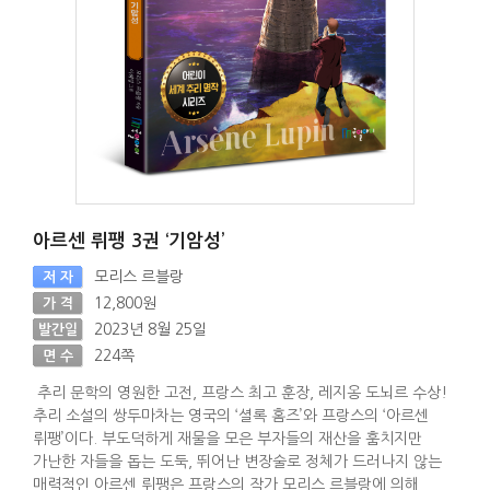
아르센 뤼팽 3권 ‘기암성’
모리스 르블랑
저 자
12,800원
가 격
2023년 8월 25일
발간일
224쪽
면 수
추리 문학의 영원한 고전, 프랑스 최고 훈장, 레지옹 도뇌르 수상!
추리 소설의 쌍두마차는 영국의 ‘셜록 홈즈’와 프랑스의 ‘아르센
뤼팽’이다. 부도덕하게 재물을 모은 부자들의 재산을 훔치지만
가난한 자들을 돕는 도둑, 뛰어난 변장술로 정체가 드러나지 않는
매력적인 아르센 뤼팽은 프랑스의 작가 모리스 르블랑에 의해