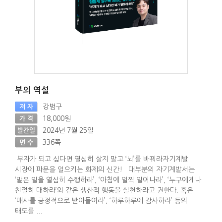
부의 역설
강범구
저 자
18,000원
가 격
2024년 7월 25일
발간일
336쪽
면 수
부자가 되고 싶다면 열심히 살지 말고 ‘뇌’를 바꿔라자기계발
시장에 파문을 일으키는 화제의 신간! 대부분의 자기계발서는
‘맡은 일을 열심히 수행하라’, ‘아침에 일찍 일어나라’, ‘누구에게나
친절히 대하라’와 같은 생산적 행동을 실천하라고 권한다. 혹은
‘매사를 긍정적으로 받아들여라’, ‘하루하루에 감사하라’ 등의
태도를 ...