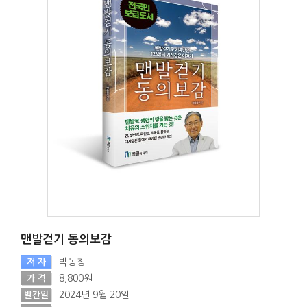
맨발걷기 동의보감
박동창
저 자
8,800원
가 격
2024년 9월 20일
발간일