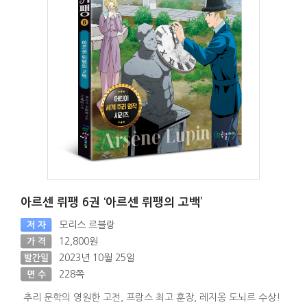
아르센 뤼팽 6권 ‘아르센 뤼팽의 고백’
모리스 르블랑
저 자
12,800원
가 격
2023년 10월 25일
발간일
228쪽
면 수
추리 문학의 영원한 고전, 프랑스 최고 훈장, 레지옹 도뇌르 수상!