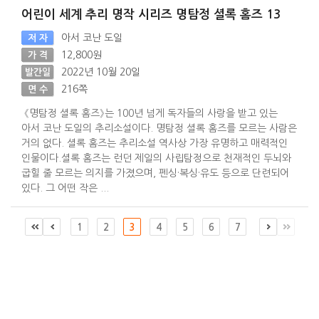
어린이 세계 추리 명작 시리즈 명탐정 셜록 홈즈 13
아서 코난 도일
저 자
12,800원
가 격
2022년 10월 20일
발간일
216쪽
면 수
《명탐정 셜록 홈즈》는 100년 넘게 독자들의 사랑을 받고 있는
아서 코난 도일의 추리소설이다. 명탐정 셜록 홈즈를 모르는 사람은
거의 없다. 셜록 홈즈는 추리소설 역사상 가장 유명하고 매력적인
인물이다.셜록 홈즈는 런던 제일의 사립탐정으로 천재적인 두뇌와
굽힐 줄 모르는 의지를 가졌으며, 펜싱·복싱·유도 등으로 단련되어
있다. 그 어떤 작은 ...
1
2
3
4
5
6
7