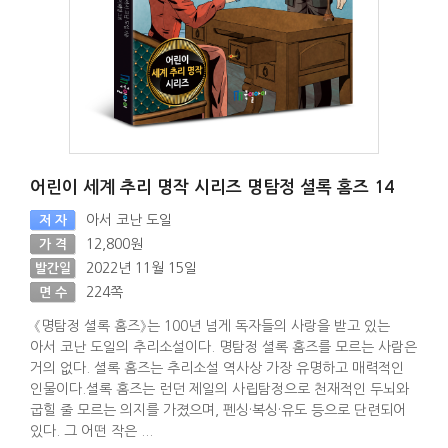
어린이 세계 추리 명작 시리즈 명탐정 셜록 홈즈 14
아서 코난 도일
저 자
12,800원
가 격
2022년 11월 15일
발간일
224쪽
면 수
《명탐정 셜록 홈즈》는 100년 넘게 독자들의 사랑을 받고 있는
아서 코난 도일의 추리소설이다. 명탐정 셜록 홈즈를 모르는 사람은
거의 없다. 셜록 홈즈는 추리소설 역사상 가장 유명하고 매력적인
인물이다.셜록 홈즈는 런던 제일의 사립탐정으로 천재적인 두뇌와
굽힐 줄 모르는 의지를 가졌으며, 펜싱·복싱·유도 등으로 단련되어
있다. 그 어떤 작은 ...