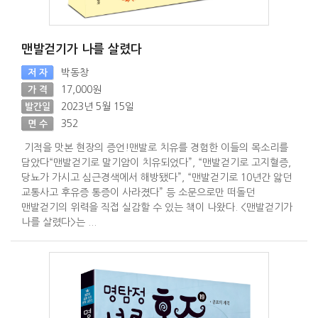
맨발걷기가 나를 살렸다
박동창
저 자
17,000원
가 격
2023년 5월 15일
발간일
352
면 수
기적을 맛본 현장의 증언!맨발로 치유를 경험한 이들의 목소리를
담았다“맨발걷기로 말기암이 치유되었다”, “맨발걷기로 고지혈증,
당뇨가 가시고 심근경색에서 해방됐다”, “맨발걷기로 10년간 앓던
교통사고 후유증 통증이 사라졌다” 등 소문으로만 떠돌던
맨발걷기의 위력을 직접 실감할 수 있는 책이 나왔다. <맨발걷기가
나를 살렸다>는 ...