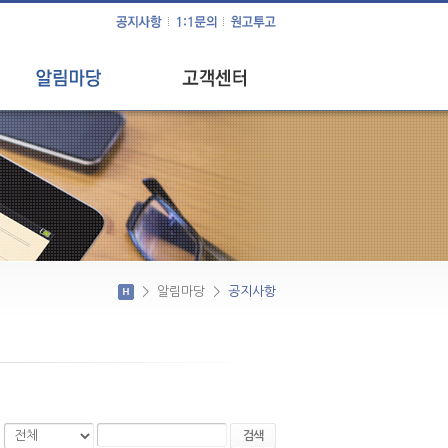
공지사항
1:1문의
사회 공헌 활동
원고투고
이달의 이슈
>
알림마당
>
공지사항
검색