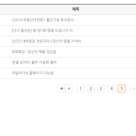
제목
<2018 부동산대전망> 출간기념 토크콘서...
[다시 돌아온] 땅!땅!땅!땅을 드립니다 이...
[신간] 대박땅꾼 전은규의 <당신의 땅을 가져라...
무료특강 ; 당신의 책을 갖는법
‘판을 읽어라’ 출판 기념회 열려
국일미디어 홈페이지 리뉴얼
1
2
3
4
5