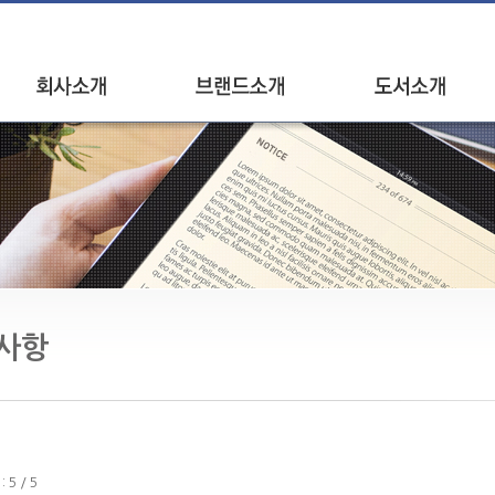
인사말
브랜드소개
신간안내
연혁
베스트셀러
오시는길
브랜드별 도서
사항
5 / 5