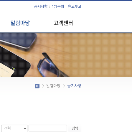
공지사항
1:1문의
사회 공헌 활동
원고투고
이달의 이슈
>
알림마당
>
공지사항
검색