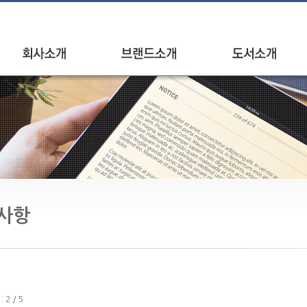
인사말
브랜드소개
신간안내
연혁
베스트셀러
오시는길
브랜드별 도서
사항
2 / 5